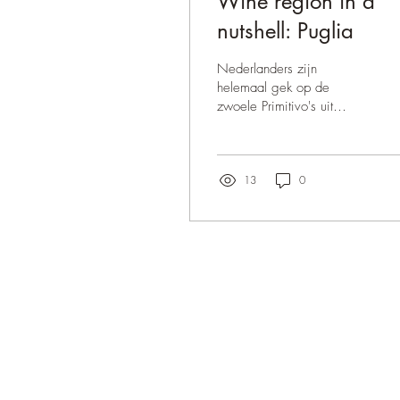
Wine region in a
nutshell: Puglia
Nederlanders zijn
helemaal gek op de
zwoele Primitivo's uit
Puglia. In dit blog lees je
alles over de regio, de
druiven en de wijn!
13
0