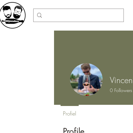
Vincen
0
Followers
Profiel
Profile