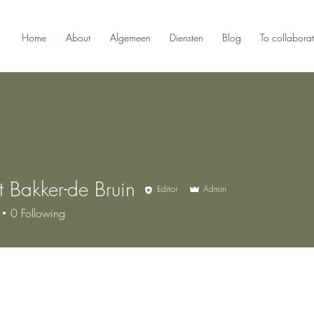
Home
About
Algemeen
Diensten
Blog
To collabora
t Bakker-de Bruin
Editor
Admin
0
Following