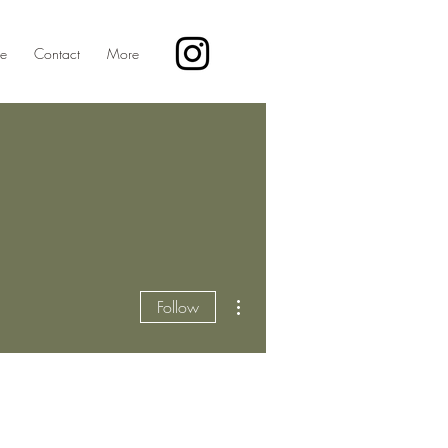
te
Contact
More
More actions
Follow