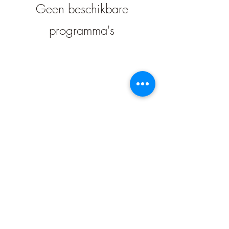
Geen beschikbare
programma's
Neem contact met ons op!
proost@dewijnvaders.nl
|
Privacybeleid
© 2023 De wijnvaders