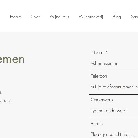
Home
Over
Wijncursus
Wijnproeverij
Blog
Sam
Naam
emen
Telefoon
n!
Onderwerp
ericht.
Bericht