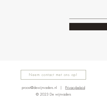
Neem contact met ons op!
proost@dewijnvaders.nl
|
Privacybeleid
© 2023 De wijnvaders