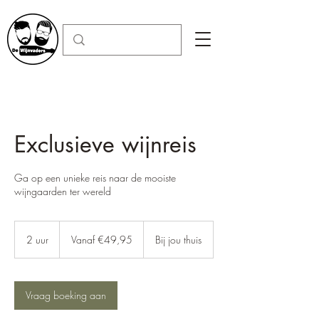
Exclusieve wijnreis
Ga op een unieke reis naar de mooiste
wijngaarden ter wereld
Vanaf
€49,95
2 uur
2
Vanaf €49,95
Bij jou thuis
u
u
r
Vraag boeking aan