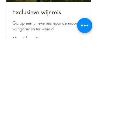
Exclusieve wijnreis
Ga op een unieke reis naar de mooiste
wijngaarden ter wereld
Meer informatie
2 hr
Vanaf
Vanaf €49,95
€49,95
Boek proeverij