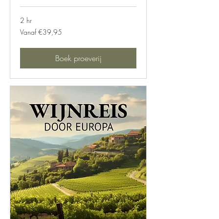
2 hr
Vanaf
Vanaf €39,95
€39,95
Boek proeverij