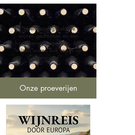
"Heel gezellig! Lekkere
wijnen gedronken en een
hoop kennis opgedaan. Alle
wijnen waren ook vegan op
aanvraag!"
Onze proeverijen