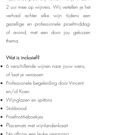
2 uur mee op wijnreis. Wij vertellen je het
verhaal achter elke wijn tijdens een
gezellige en professionele proefmiddag-
of avond, met een door jou gekozen
thema.
Wat is inclusief?
6 verschillende wijnen naar jouw wens,
of laat je verrassen
Professionele begeleiding door Vincent
en/of Koen
Wijnglazen en spittons
Stokbrood
P
roefnotitieboekjes
P
lacemats met wijnlandenkaart
Na afloop een leuke verrassing