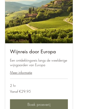
Wijnreis door Europa
Een ontdekkingsreis langs de weelderige
wijngaarden van Europa
Meer informatie
2 hr
Vanaf
Vanaf €29,95
€29,95
Boek proeverij