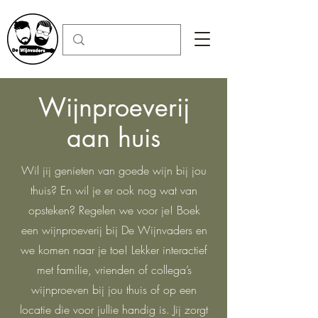
Wijnproeverij
aan huis
Wil jij genieten van goede wijn bij jou
thuis? En wil je er ook nog wat van
opsteken? Regelen we voor je! Boek
een wijnproeverij bij De Wijnvaders en
we komen naar je toe! Lekker interactief
met familie, vrienden of collega’s
wijnproeven bij jou thuis of op een
locatie die voor jullie handig is. Jij zorgt