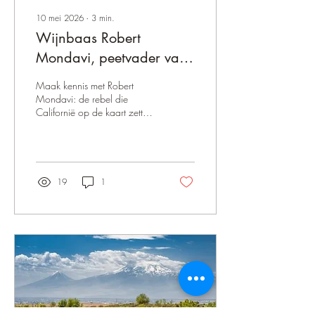
10 mei 2026
∙
3
min.
Wijnbaas Robert
Mondavi, peetvader van
Californische wijn
Maak kennis met Robert
Mondavi: de rebel die
Californië op de kaart zette.
Van een legendarische
familieruzie tot het uitdagen
van de Franse wijnadel;
Robert deed het op zijn eigen
manier. Ontdek hoe deze
19
1
wijnbaas de 'Fumé Blanc'
uitvond en de absolute
wereldtop met elkaar
verbond