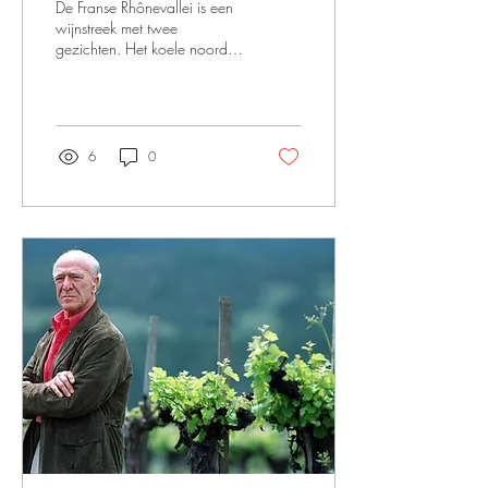
De Franse Rhônevallei is een
wijnstreek met twee
gezichten. Het koele noorden
blinkt uit in elegante Syrahs
van steile hellingen, terwijl het
zonovergoten zuiden
bekendstaat om krachtige
GSM-blends en de iconische
6
0
ronde keien. Van soepele
alledag-wijnen tot de
prestigieuze Châteauneuf-du-
Pape: de regio biedt voor
ieder wat wils. En wil je die
rijke, pauselijke stijl proeven
zonder de hoofdprijs te
betalen? Kijk dan eens naar
slimme alternatieven zoals
Lirac en Gigondas!