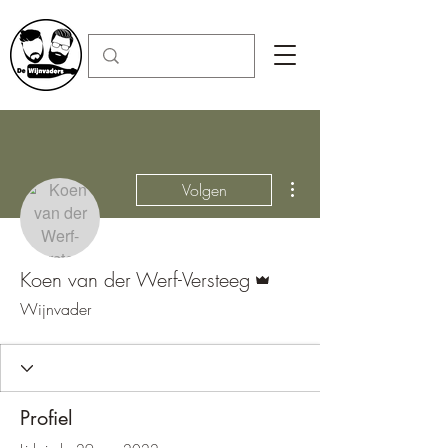
Meer acties
Volgen
Beheerder
Koen van der Werf-Versteeg
Wijnvader
Profiel