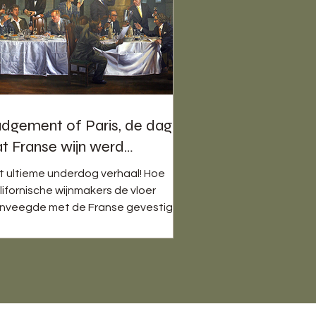
dgement of Paris, de dag
t Franse wijn werd
rslagen
t ultieme underdog verhaal! Hoe
lifornische wijnmakers de vloer
nveegde met de Franse gevestigde
de. En dat bij de rematch nóg
ertuigender deden. Ontdek de grote
haamte van Franse wijnmakers en
t startpunt van Californische
twijn.