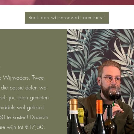
Boek een wijnproeverij aan huis!
s
de Wijnvaders. Twee
n die passie delen we
l: jou laten genieten
iddels wel geleerd
50 te kosten! Daarom
are wijn tot €17,50.