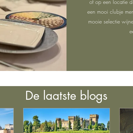
of op een locatie di
een mooi clubje men
mooie selectie wij
e
De laatste blogs