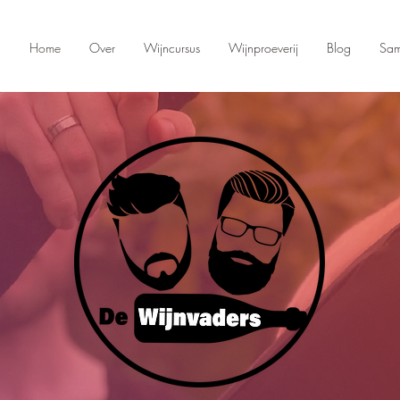
Home
Over
Wijncursus
Wijnproeverij
Blog
Sam