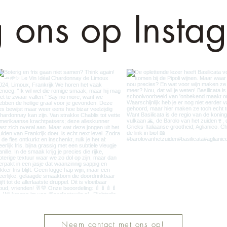
voor ieder wat wils. En wil je die rijke,
g ons op Insta
pauselijke stijl proeven zonder de
hoofdprijs te betalen? Kijk dan eens
naar slimme alternatieven zoals Lirac
en Gigondas!
Neem contact met ons op!