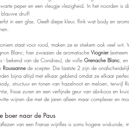
warte peper en een vleugje vlezigheid. In het noorden is d
 blauwe druif!
erfst in een glas. Geeft diepe kleur, flink wat body en arom
onen.
niem staat voor rood, maken ze er stiekem ook veel wit. V
non Blanc; hier zwaaien de aromatische 
Viognier
 (extreem
s - bekend van de Condrieu), de volle 
Grenache Blanc
, en
n 
Roussanne
 de scepter. Die laatste 2 zijn de onafscheideli
en bijna altijd met elkaar geblend omdat ze elkaar perfec
dy, structuur en tonen van hazelnoot en meloen, terwijl R
tie, frisse zuren en een verfijnde geur van abrikoos en kru
 witte wijnen die met de jaren alleen maar complexer en m
e boer naar de Paus
 aflezen van een Franse wijnfles is soms hogere wiskunde, m