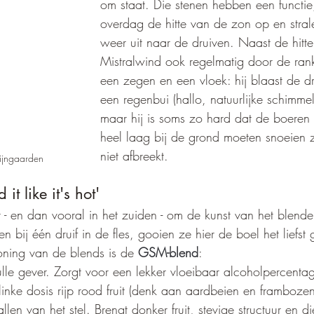
om staat. Die stenen hebben een functie
overdag de hitte van de zon op en strale
weer uit naar de druiven. Naast de hitte
Mistralwind ook regelmatig door de rank
een zegen en een vloek: hij blaast de d
een regenbui (hallo, natuurlijke schimmelb
maar hij is soms zo hard dat de boeren 
heel laag bij de grond moeten snoeien 
niet afbreekt.
wijngaarden
it like it's hot'
t - en dan vooral in het zuiden - om de kunst van het blend
 bij één druif in de fles, gooien ze hier de boel het liefst g
oning van de blends is de 
GSM-blend
:
lle gever. Zorgt voor een lekker vloeibaar alcoholpercenta
linke dosis rijp rood fruit (denk aan aardbeien en frambozen
llen van het stel. Brengt donker fruit, stevige structuur en di