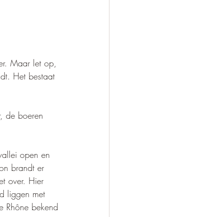
er. Maar let op, 
dt. Het bestaat 
r, de boeren 
 vallei open en 
on brandt er 
t over. Hier 
d liggen met 
de Rhône bekend 