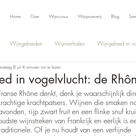
Home
Over
Wijncursus
Wijnproeverij
Blog
Sam
Wijngebieden
Wijnverhalen
Wijngebied in vo
ersteeg
Sterke verhalen
8 jul
4 minuten om te lezen
Wijnbazen
Appellatie pareltjes
d in vogelvlucht: de Rhô
Franse Rhône denkt, denk je waarschijnlijk dir
rachtige krachtpatsers. Wijnen die smaken n
onden, rijp zwart fruit en een flinke snuf kru
udste wijnstreken van Frankrijk en eerlijk is ee
raditionele. Of je nu houdt van een verfijnde 