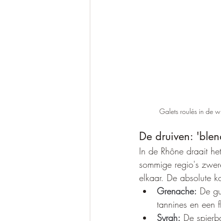
Galets roulés in de 
De druiven: 'blend 
In de Rhône draait he
sommige regio's zweren
elkaar. De absolute k
Grenache:
 De gu
tannines en een f
Syrah:
 De spierba