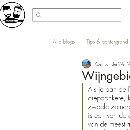
Alle blogs
Tips & achtergrond
Onbekend maakt onbemind
Koen van der Werf-V
Wijngebie
Als je aan de 
diepdonkere, k
zwoele zomerav
is een van de o
van de meest t