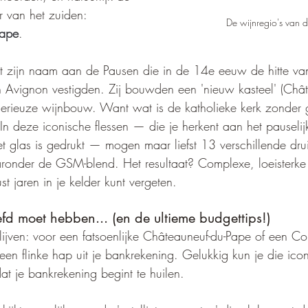
r van het zuiden: 
De wijnregio's van 
Pape
.
nkt zijn naam aan de Pausen die in de 14e eeuw de hitte v
in Avignon vestigden. Zij bouwden een 'nieuw kasteel' (Châ
serieuze wijnbouw. Want wat is de katholieke kerk zonder 
n deze iconische flessen — die je herkent aan het pauseli
het glas is gedrukt — mogen maar liefst 13 verschillende dru
ronder de GSM-blend. Het resultaat? Complexe, loeisterk
st jaren in je kelder kunt vergeten.
fd moet hebben... (en de ultieme budgettips!)
blijven: voor een fatsoenlijke Châteauneuf-du-Pape of een C
en flinke hap uit je bankrekening. Gelukkig kun je die iconis
t je bankrekening begint te huilen.