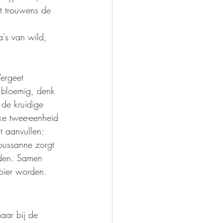
it trouwens de 
a's van wild, 
ergeet 
 bloemig, denk 
 de kruidige 
jke twee-eenheid 
t aanvullen: 
oussanne zorgt 
iden. Samen 
ooier worden.
aar bij de 