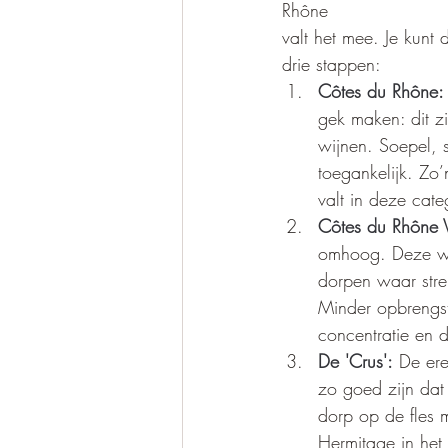
Rhône 
valt het mee. Je kunt 
drie stappen:
Côtes du Rhône:
gek maken: dit zi
wijnen. Soepel, s
toegankelijk. Zo
valt in deze cate
Côtes du Rhône V
omhoog. Deze wij
dorpen waar stre
Minder opbrengst
concentratie en d
De 'Crus':
 De ere
zo goed zijn dat
dorp op de fles 
Hermitage in het 