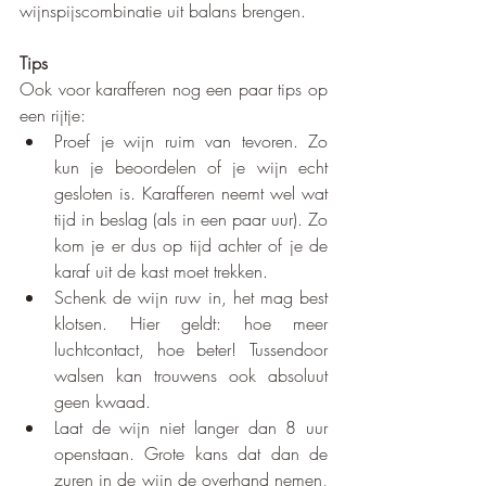
wijnspijscombinatie uit balans brengen.
Tips
Ook voor karafferen nog een paar tips op 
een rijtje:
Proef je wijn ruim van tevoren. Zo 
kun je beoordelen of je wijn echt 
gesloten is. Karafferen neemt wel wat 
tijd in beslag (als in een paar uur). Zo 
kom je er dus op tijd achter of je de 
karaf uit de kast moet trekken.
Schenk de wijn ruw in, het mag best 
klotsen. Hier geldt: hoe meer 
luchtcontact, hoe beter! Tussendoor 
walsen kan trouwens ook absoluut 
geen kwaad.
Laat de wijn niet langer dan 8 uur 
openstaan. Grote kans dat dan de 
zuren in de wijn de overhand nemen, 