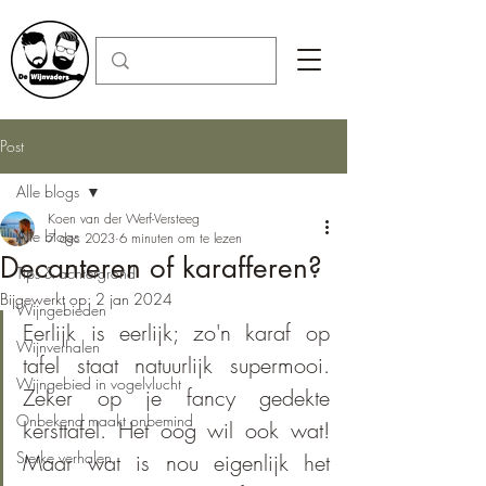
Post
Alle blogs
Koen van der Werf-Versteeg
Alle blogs
7 dec 2023
6 minuten om te lezen
Decanteren of karafferen?
Tips & achtergrond
Bijgewerkt op:
2 jan 2024
Wijngebieden
Eerlijk is eerlijk; zo'n karaf op 
Wijnverhalen
tafel staat natuurlijk supermooi. 
Wijngebied in vogelvlucht
Zeker op je fancy gedekte 
Onbekend maakt onbemind
kersttafel. Het oog wil ook wat! 
Sterke verhalen
Maar wat is nou eigenlijk het 