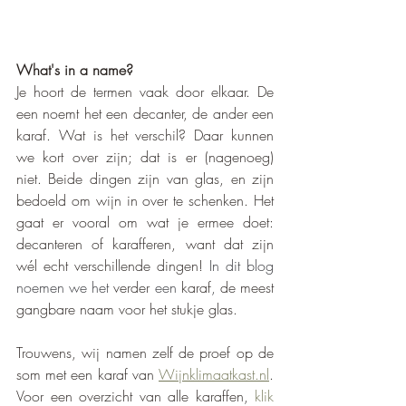
What's in a name?
Je hoort de termen vaak door elkaar. De 
een noemt het een decanter, de ander een 
karaf. Wat is het verschil? Daar kunnen 
we kort over zijn; dat is er (nagenoeg) 
niet. Beide dingen zijn van glas, en zijn 
bedoeld om wijn in over te schenken. Het 
gaat er vooral om wat je ermee doet: 
decanteren of karafferen, want dat zijn 
wél echt verschillende dingen! 
In dit blog 
noemen we het 
verder 
een 
karaf
,
 de meest 
gangbare naam voor het stukje glas.
Trouwens, wij namen zelf de proef op de 
som met een karaf van 
Wijnklimaatkast.nl
. 
Voor een overzicht van alle karaffen, 
klik 