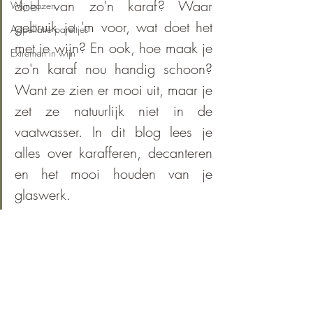
doel van zo'n karaf? Waar 
Wijnbazen
gebruik je 'm voor, wat doet het 
Appellatie pareltjes
met je wijn? En ook, hoe maak je 
Extremen in wijn
zo'n karaf nou handig schoon? 
Want ze zien er mooi uit, maar je 
zet ze natuurlijk niet in de 
vaatwasser. In dit blog lees je 
alles over karafferen, decanteren 
en het mooi houden van je 
glaswerk.