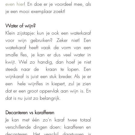
even hier
! En doe er je voordeel mee, als 
je een mooi exemplaar zoekt!
Water of wijn?
Klein zijstapje: kun je ook een waterkaraf 
voor wijn gebruiken? Zeker niet! Een 
waterkaraf heeft vaak de vorm van een 
smalle fles, je kan er dus veel water in 
kwijt. Wel zo handig, dan hoef je niet 
steeds naar de  kraan te lopen. Een 
wijnkaraf is juist een stuk breder. Als je er 
een  hele wijnfles in kiepert, zul je zien 
dat er een groot oppervlak aan wijn is. En 
dat is nu juist zo belangrijk. 
Decanteren vs karafferen
Je kan met één zo'n karaf twee totaal 
verschillende dingen doen: karafferen en 
decanteren. Het verschil daartussen is 