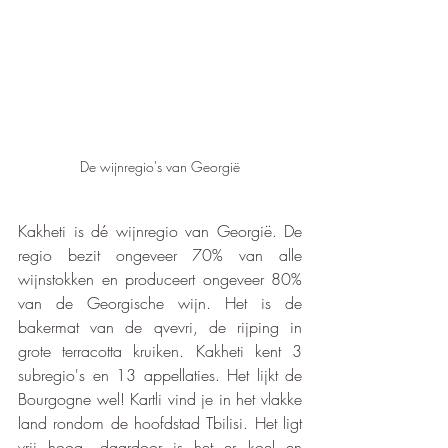
De wijnregio's van Georgië
Kakheti is dé wijnregio van Georgië. De 
regio bezit ongeveer 70% van alle 
wijnstokken en produceert ongeveer 80% 
van de Georgische wijn. Het is de 
bakermat van de qvevri, de rijping in 
grote terracotta kruiken. Kakheti kent 3 
subregio's en 13 appellaties. Het lijkt de 
Bourgogne wel! Kartli vind je in het vlakke 
land rondom de hoofdstad Tbilisi. Het ligt 
vrij hoog, daardoor is het er koel en 