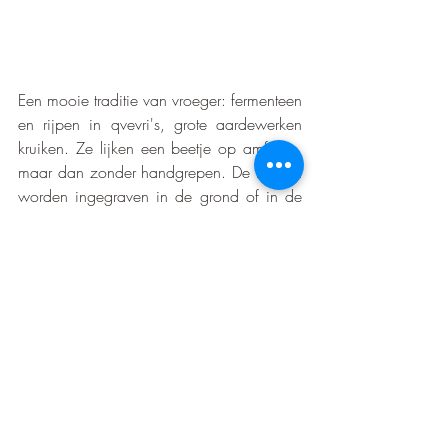
Een mooie traditie van vroeger: fermenteen 
en rijpen in qvevri's, grote aardewerken 
kruiken. Ze lijken een beetje op amforen, 
maar dan zonder handgrepen. De kruiken 
worden ingegraven in de grond of in de 
vloer van de wijnkelder. Ze variëren in 
grootte van 20 tot 10.000 liter, maar 800  
liter is het meest gangbaar. 
Hamvraag is: wat doet dat met de wijn? 
De wijnmakers zeggen dat de wijn een 
stuk  stabieler van smaak is, door de 
invloed van de natuur. Daarnaast zit er 
vaak meer tannine in de wijn. Stevige 
wijn dus, maar ook langer houdbaar. 