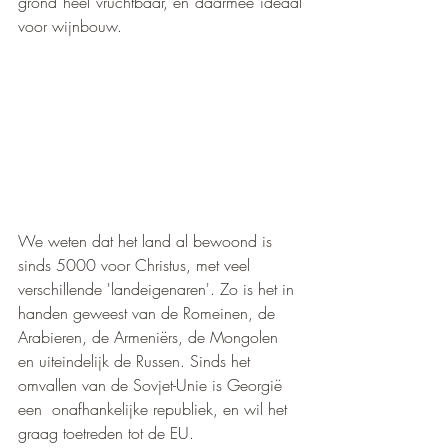
grond heel vruchtbaar, en daarmee ideaal 
voor wijnbouw. 
We weten dat het land al bewoond is 
sinds 5000 voor Christus, met veel 
verschillende 'landeigenaren'. Zo is het in 
handen geweest van de Romeinen, de 
Arabieren, de Armeniërs, de Mongolen 
en uiteindelijk de Russen. Sinds het 
omvallen van de Sovjet-Unie is Georgië 
een  onafhankelijke republiek, en wil het 
graag toetreden tot de EU.