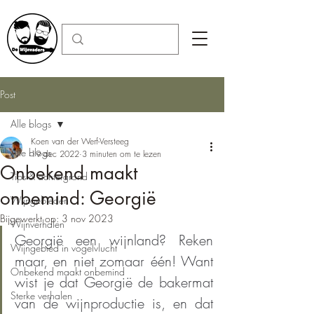
Post
Alle blogs
Koen van der Werf-Versteeg
Alle blogs
19 dec 2022
3 minuten om te lezen
Onbekend maakt
Tips & achtergrond
onbemind: Georgië
Wijngebieden
Bijgewerkt op:
3 nov 2023
Wijnverhalen
Georgië een wijnland? Reken 
Wijngebied in vogelvlucht
maar, en niet zomaar één! Want 
Onbekend maakt onbemind
wist je dat Georgië de bakermat 
Sterke verhalen
van de wijnproductie is, en dat 