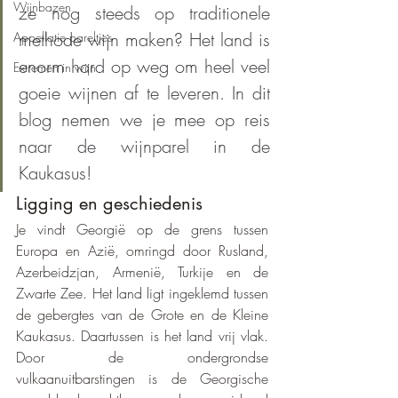
Wijnbazen
ze nog steeds op traditionele 
methode wijn maken? Het land is 
Appellatie pareltjes
enorm hard op weg om heel veel 
Extremen in wijn
goeie wijnen af te leveren. In dit 
blog nemen we je mee op reis 
naar de wijnparel in de 
Kaukasus!
Ligging en geschiedenis
Je vindt Georgië op de grens tussen 
Europa en Azië, omringd door Rusland, 
Azerbeidzjan, Armenië, Turkije en de 
Zwarte Zee. Het land ligt ingeklemd tussen 
de gebergtes van de Grote en de Kleine 
Kaukasus. Daartussen is het land vrij vlak. 
Door de ondergrondse 
vulkaanuitbarstingen is de Georgische 