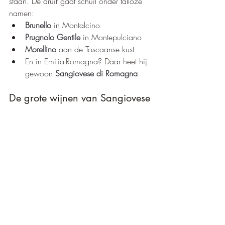
staan. De druif gaat schuil onder talloze 
namen:
Brunello
 in Montalcino
Prugnolo Gentile
 in Montepulciano
Morellino
 aan de Toscaanse kust
En in Emilia-Romagna? Daar heet hij 
gewoon 
Sangiovese di Romagna
. 
De grote wijnen van Sangiovese