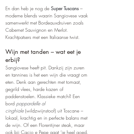
En dan heb je nog de 
Super Tuscans
 – 
moderne blends waarin Sangiovese vaak 
samenwerkt met Bordeauxdruiven zoals 
Cabernet Sauvignon en Merlot. 
Krachtpatsers met een Italiaanse twist.
Wijn met tanden – wat eet je 
erbij?
Sangiovese heeft pit. Dankzij zijn zuren 
en tannines is het een wijn die vraagt om 
eten. Denk aan gerechten met tomaat, 
gegrild vlees, harde kazen of 
paddenstoelen. Klassieke match? Een 
bord 
pappardelle al 
cinghiale
 (wildzwijnstoof) uit Toscane – 
lokaal, krachtig en in perfecte balans met 
de wijn. Of een Florentijner steak, maar 
ook bij Cacio e Pepe gaat ‘ie heel goed. 