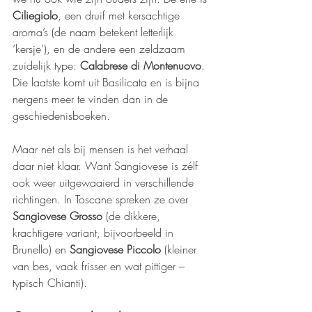
Ciliegiolo
, een druif met kersachtige 
aroma’s (de naam betekent letterlijk 
‘kersje’), en de andere een zeldzaam 
zuidelijk type: 
Calabrese di Montenuovo
. 
Die laatste komt uit Basilicata en is bijna 
nergens meer te vinden dan in de 
geschiedenisboeken.
Maar net als bij mensen is het verhaal 
daar niet klaar. Want Sangiovese is zélf 
ook weer uitgewaaierd in verschillende 
richtingen. In Toscane spreken ze over 
Sangiovese Grosso
 (de dikkere, 
krachtigere variant, bijvoorbeeld in 
Brunello) en 
Sangiovese Piccolo
 (kleiner 
van bes, vaak frisser en wat pittiger – 
typisch Chianti).