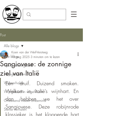
Post
Alle blogs
Koen van der Werf-Versteeg
Alle blogs
15 aug 2025
3 minuten om te lezen
Sangiovese: de zonnige
Tips & achtergrond
ziel van Italië
Wijngebieden
Eén druif. Duizend smaken. 
Wijnverhalen
Welkom in Italië’s wijnhart. En 
Wijngebied in vogelvlucht
dan hebben we het over 
Onbekend maakt onbemind
Sangiovese. Deze robijnrode 
Sterke verhalen
klassieker is het kloppende hart 