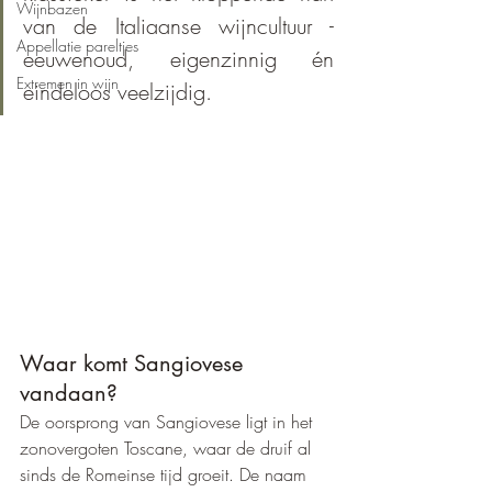
Wijnbazen
van de Italiaanse wijncultuur - 
Appellatie pareltjes
eeuwenoud, eigenzinnig én 
Extremen in wijn
eindeloos veelzijdig.
Waar komt Sangiovese 
vandaan?
De oorsprong van Sangiovese ligt in het 
zonovergoten Toscane, waar de druif al 
sinds de Romeinse tijd groeit. De naam 