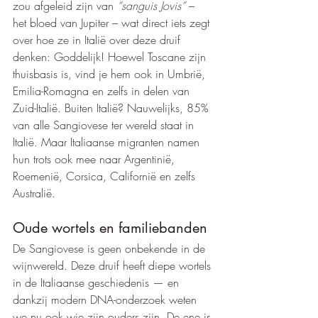
zou afgeleid zijn van 
“sanguis Jovis”
 – 
het bloed van Jupiter – wat direct iets zegt 
over hoe ze in Italië over deze druif 
denken: Goddelijk! Hoewel Toscane zijn 
thuisbasis is, vind je hem ook in Umbrië, 
Emilia-Romagna en zelfs in delen van 
Zuid-Italië. Buiten Italië? Nauwelijks, 85% 
van alle Sangiovese ter wereld staat in 
Italië. Maar Italiaanse migranten namen 
hun trots ook mee naar Argentinië, 
Roemenië, Corsica, Californië en zelfs 
Australië.
Oude wortels en familiebanden
De Sangiovese is geen onbekende in de 
wijnwereld. Deze druif heeft diepe wortels 
in de Italiaanse geschiedenis — en 
dankzij modern DNA-onderzoek weten 
we nu ook wie zijn ouders zijn. De ene is 