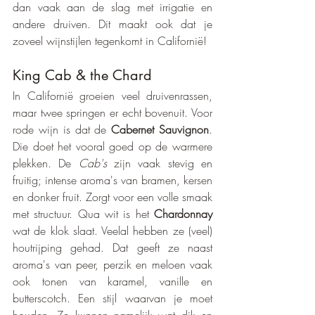
dan vaak aan de slag met irrigatie en 
andere druiven. Dit maakt ook dat je 
zoveel wijnstijlen tegenkomt in Californië!
King Cab & the Chard
In Californië groeien veel druivenrassen, 
maar twee springen er echt bovenuit. Voor 
rode wijn is dat de 
Cabernet Sauvignon
. 
Die doet het vooral goed op de warmere 
plekken. De 
Cab's
 zijn vaak stevig en 
fruitig; intense aroma's van bramen, kersen 
en donker fruit. Zorgt voor een volle smaak 
met structuur. Qua wit is het 
Chardonnay
wat de klok slaat. Veelal hebben ze (veel) 
houtrijping gehad. Dat geeft ze naast 
aroma's van peer, perzik en meloen vaak 
ook tonen van karamel, vanille en 
butterscotch. Een stijl waarvan je moet 