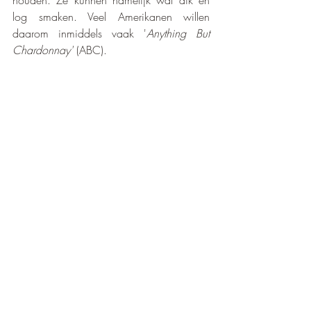
houden. Ze kunnen namelijk wat dik en 
log smaken. Veel Amerikanen willen 
daarom inmiddels vaak '
Anything But 
Chardonnay'
 (ABC).