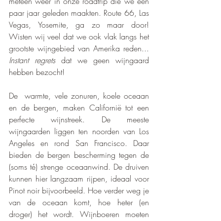
meteen weer in onze roadtrip die we een 
paar jaar geleden maakten. Route 66, Las 
Vegas, Yosemite, ga zo maar door! 
Wisten wij veel dat we ook vlak langs het 
grootste wijngebied van Amerika reden... 
Instant regrets
 dat we geen wijngaard 
hebben bezocht!
De  warmte, vele zonuren, koele oceaan 
en de bergen, maken Californië tot een 
perfecte wijnstreek. De meeste 
wijngaarden liggen ten noorden van Los 
Angeles en rond San Francisco. Daar 
bieden de bergen bescherming tegen de 
(soms té) strenge oceaanwind. De druiven 
kunnen hier langzaam rijpen, ideaal voor 
Pinot noir bijvoorbeeld. Hoe verder weg je 
van de oceaan komt, hoe heter (en 
droger) het wordt. Wijnboeren moeten 