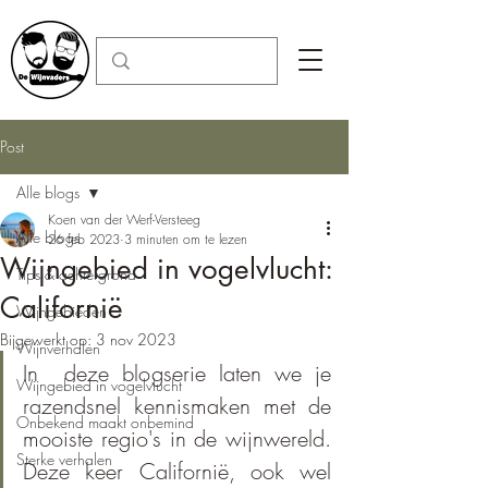
Post
Alle blogs
Koen van der Werf-Versteeg
Alle blogs
26 feb 2023
3 minuten om te lezen
Wijngebied in vogelvlucht:
Tips & achtergrond
Californië
Wijngebieden
Bijgewerkt op:
3 nov 2023
Wijnverhalen
In  deze blogserie laten we je 
Wijngebied in vogelvlucht
razendsnel kennismaken met de 
Onbekend maakt onbemind
mooiste regio's in de wijnwereld. 
Sterke verhalen
Deze keer Californië, ook wel 