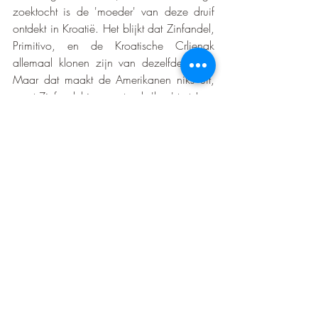
zoektocht is de 'moeder' van deze druif 
ontdekt in Kroatië. Het blijkt dat Zinfandel, 
Primitivo, en de Kroatische Crljenak 
allemaal klonen zijn van dezelfde soort. 
Maar dat maakt de Amerikanen niks uit, 
want Zinfandel is nog steeds 'hun' trots! 
Zinfandel heeft aroma's van zwarte 
bessen, aardbeien en kersen, met een 
kruidig karakter en een vleugje cacao. In 
Nederland vaak rode wijn, maar in 
Amerika hebben ze er ook rosé en wit 
van.
Kortom...
Amerikanen zijn een trots volkje, dat zijn 
ze dus ook op hun wijn! Jammer dat 
daardoor de meeste wijn in Amerika blijft, 
en wij maar mondjesmaat mee kunnen 