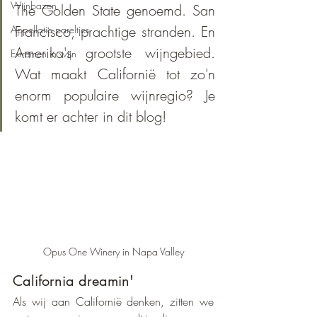
Wijnbazen
The Golden State genoemd. San 
Francisco, prachtige stranden. En 
Appellatie pareltjes
Amerika's grootste wijngebied. 
Extremen in wijn
Wat maakt Californië tot zo'n 
enorm populaire wijnregio? Je 
komt er achter in dit blog!
Opus One Winery in Napa Valley
California dreamin'
Als wij aan Californië denken, zitten we 