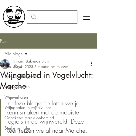
Post
Alle blogs
Vincent Bakker-de Bruin
Alle blogs
19 okt 2023
3 minuten om te lezen
Wijngebied in Vogelvlucht:
Tips & achtergrond
Marche
Wijngebieden
Wijnverhalen
In deze blogserie laten we je 
Wijngebied in vogelvlucht
kennismaken met de mooiste 
Onbekend maakt onbemind
regio's in de wijnwereld
. Deze 
Sterke verhalen
keer reizen we af naar Marche, 