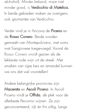
alchohol). M
inder bekend, maar 
niet 
minder
 goed, is 
Verdicchio di Matelica. 
In beide gebieden maken ze overigens 
ook 
spumantes
 van Verdicchio.
Verder vind je in Ancona de 
Piceno 
en 
de 
Rosso Conero
. Beide worden 
gemaakt van Montepulciano, met soms 
wat Sangiovese toegevoegd. Vooral d
e 
Rosso Conero wordt g
ezien als de 
lekkerste rode wijn uit de streek. Met 
smaken van rijpe kers en amandel kunnen 
we ons dat wel voorstellen!
Andere belangrijke provincies zijn 
Macerata
 en 
Ascoli Piceno
. In Ascoli 
Piceno vindt je 
Offida
, dé plek voor de 
allerbeste Pecorino wijnen. Ze zijn 
geconcentreerd, rijk én fris ziltig. Langs 