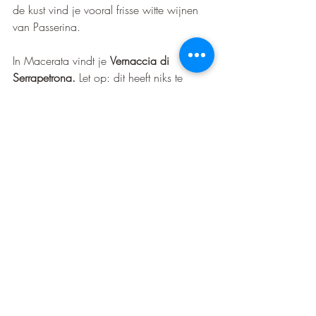
de kust vind je vooral frisse witte wijnen 
van Passerina.
In Macerata vindt je 
Vernaccia di 
Serrapetrona. 
Let op: dit heeft niks te 
maken met de witte Vernaccia uit 
Toscane. Hier maken ze namelijk
kruidige 
en fruitige rode (!) spumantes van 
Vernaccia nero. Dit was in 2004 ook 
nog eens de allereerste DOCG in Marche.
Wat je echt geproefd moet 
hebben...
Is toch echt de Verdicchio dei Castelli di 
Jesi. Prachtig elegante witte wijn in een 
kek flesje, wat wil je nog meer? Maar 
stel; je gaat zelf naar Marche doe, dan 
moet je ook zeker de Marchegiaanse 