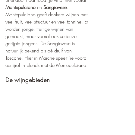
Snel door naar rood! Je vindt hier vooral 
Montepulciano
 en 
Sangiovese
. 
Montepulciano geeft
donkere wijnen met 
veel fruit, veel structuur en veel tannine. Er 
worden 
jonge, fruitige wijnen van
gemaakt
, maar 
vooral ook serieuze 
gerijpte jongens. De Sangiovese is 
natuurlijk bekend als dé druif van 
Toscane. Hier in Marche speelt 'ie vooral 
eenijrol in blends met de Montepulciano.
De wijngebieden