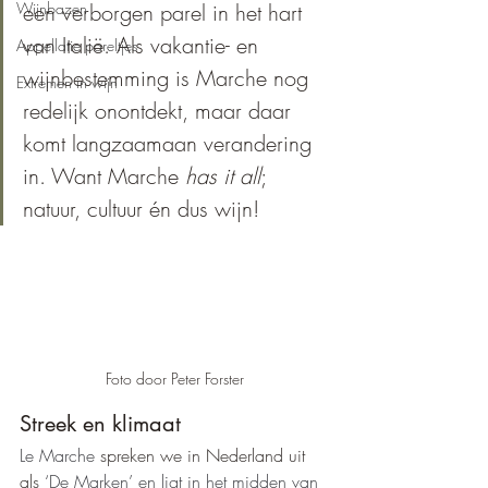
Wijnbazen
een verborgen parel in het hart 
van Italië. Als vakantie- en 
Appellatie pareltjes
wijnbestemming is Marche nog 
Extremen in wijn
redelijk onontdekt, maar daar 
komt langzaamaan verandering 
in. Want Marche 
has it all
; 
natuur, cultuur én dus wijn!
Foto door Peter Forster
Streek en klimaat
Le Marche 
spreken we in Nederland uit 
als 
‘De Marken’ en ligt in het midden van 