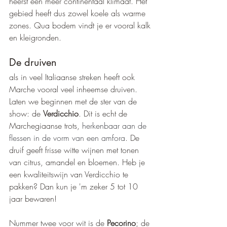
heerst een meer continentaal klimaat. Het 
gebied heeft dus zowel koele als warme 
zones. Qua bodem vindt je er vooral kalk 
en kleigronden.
De druiven
als in veel Italiaanse streken heeft ook 
Marche vooral veel inheemse druiven. 
Laten we beginnen met de ster van de 
show: de 
Verdicchio
. Dit is echt de 
Marchegiaanse trots, 
herkenbaar aan de 
flessen in de vorm van een amfora
. De 
druif geeft frisse witte wijnen met tonen 
van citrus, amandel en bloemen. Heb je 
een kwaliteitswijn van Verdicchio te 
pakken? Dan kun je 'm zeker 5 tot 10 
jaar bewaren!
Nummer twee voor wit is de 
Pecorino
; de 